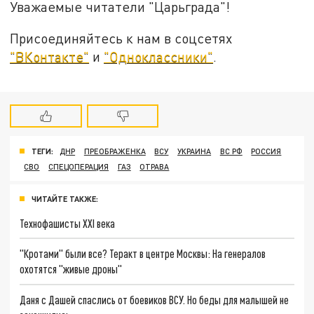
Уважаемые читатели "Царьграда"!
Присоединяйтесь к нам в соцсетях
"ВКонтакте"
и
"Одноклассники"
.
ТЕГИ:
ДНР
ПРЕОБРАЖЕНКА
ВСУ
УКРАИНА
ВС РФ
РОССИЯ
СВО
СПЕЦОПЕРАЦИЯ
ГАЗ
ОТРАВА
ЧИТАЙТЕ ТАКЖЕ:
Технофашисты XXI века
"Кротами" были все? Теракт в центре Москвы: На генералов
охотятся "живые дроны"
Даня с Дашей спаслись от боевиков ВСУ. Но беды для малышей не