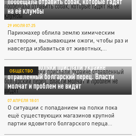
пообещала отравить собак, которые гадят
на её клумбы
29 ИЮЛЯ 07:25
Парикмахер облила землю химическим
раствором, вызывающим ожоги, чтобы раз и
навсегда избавиться от животных,...
"Добрые" поляки прислали Украине
ОБЩЕСТВО
отравленный болгарский перец. Власти
молчат и проблем не видят
07 АПРЕЛЯ 18:01
О ситуации с попаданием на полки пока
ещё существующих магазинов крупной
партии ядовитого болгарского перца...