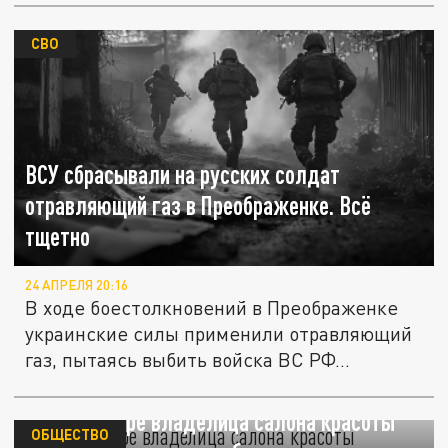
СВО
ВСУ сбрасывали на русских солдат
отравляющий газ в Преображенке. Всё
тщетно
24 АПРЕЛЯ 20:16
В ходе боестолкновений в Преображенке
украинские силы применили отравляющий
газ, пытаясь выбить войска ВС РФ...
В Краснодаре владелица салона красоты
ОБЩЕСТВО