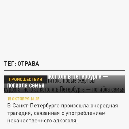
ТЕГ: ОТРАВА
Смертельный напиток: новые жертвы
суррогатного алкоголя в Петербурге —
ПРОИСШЕСТВИЯ
погибла семья
15 ОКТЯБРЯ 16:25
В Санкт-Петербурге произошла очередная
трагедия, связанная с употреблением
некачественного алкоголя.