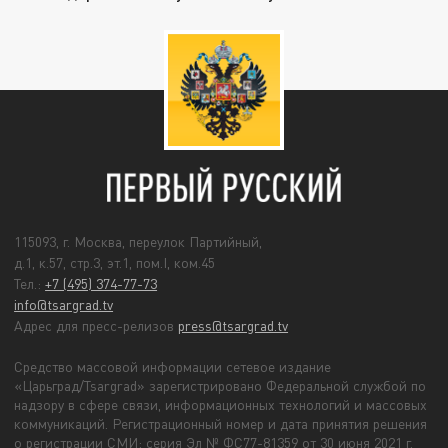
115093, г. Москва, переулок Партийный,
д.1, к.57, стр.3, эт.1, пом.I, ком.45
Тел.:
+7 (495) 374-77-73
info@tsargrad.tv
Адрес для пресс-релизов
press@tsargrad.tv
Средство массовой информации сетевое издание
«Царьград/Tsargrad» зарегистрировано Федеральной службой по
надзору в сфере связи, информационных технологий и массовых
коммуникаций. Регистрационный номер и дата принятия решения
о регистрации СМИ: серия Эл № ФС77-81359 от 30 июня 2021 г.