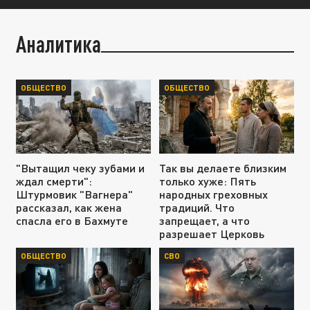
Аналитика
ОБЩЕСТВО
ОБЩЕСТВО
"Вытащил чеку зубами и
Так вы делаете близким
ждал смерти":
только хуже: Пять
Штурмовик "Вагнера"
народных греховных
рассказал, как жена
традиций. Что
спасла его в Бахмуте
запрещает, а что
разрешает Церковь
ОБЩЕСТВО
СВО