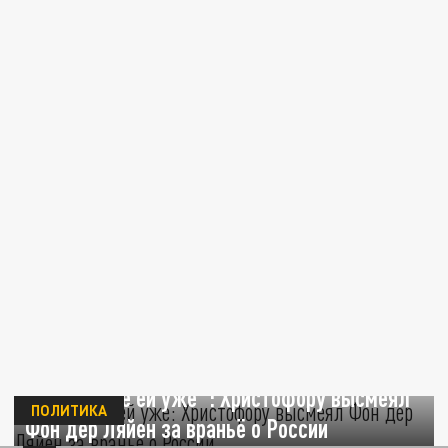
"Объясните ей уже": Христофору высмеял
ПОЛИТИКА
Фон дер Ляйен за враньё о России