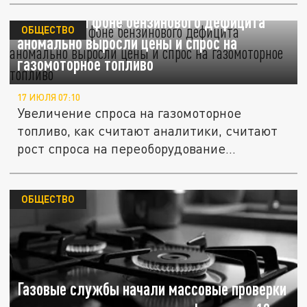
В Питере на фоне бензинового дефицита
ОБЩЕСТВО
аномально выросли цены и спрос на
газомоторное топливо
17 ИЮЛЯ 07:10
Увеличение спроса на газомоторное
топливо, как считают аналитики, считают
рост спроса на переоборудование...
ОБЩЕСТВО
Газовые службы начали массовые проверки