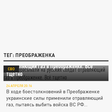
ТЕГ: ПРЕОБРАЖЕНКА
ВСУ сбрасывали на русских солдат
отравляющий газ в Преображенке. Всё
СВО
тщетно
24 АПРЕЛЯ 20:16
В ходе боестолкновений в Преображенке
украинские силы применили отравляющий
газ, пытаясь выбить войска ВС РФ...