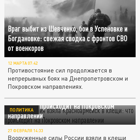
Враг выбит из Шевченко, бои в Успеновке и
Богдановке: свежая сводка с фронтов СВО
от военкоров
12 МАРТА 07:42
Противостояние сил продолжается в
непрерывных боях на Днепропетровском и
Покровском направлениях.
Русская армия взяла Красноармейск в
клещи: что происходит на Покровском
ПОЛИТИКА
направлении
27 ФЕВРАЛЯ 14:33
Вооруженные силы России взяли в клещи