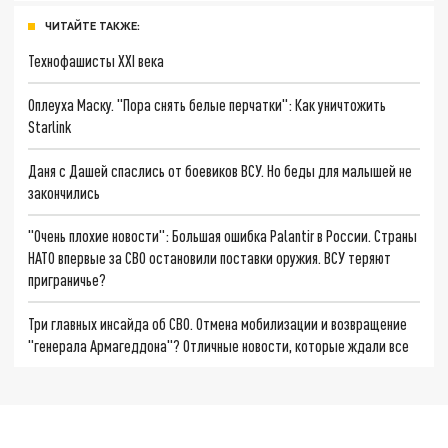
ЧИТАЙТЕ ТАКЖЕ:
Технофашисты XXI века
Оплеуха Маску. "Пора снять белые перчатки": Как уничтожить
Starlink
Даня с Дашей спаслись от боевиков ВСУ. Но беды для малышей не
закончились
"Очень плохие новости": Большая ошибка Palantir в России. Страны
НАТО впервые за СВО остановили поставки оружия. ВСУ теряют
приграничье?
Три главных инсайда об СВО. Отмена мобилизации и возвращение
"генерала Армагеддона"? Отличные новости, которые ждали все