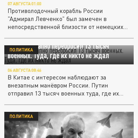
07 АВГУСТА 01:00
Противолодочный корабль России
"Адмирал Левченко" был замечен в
непосредственной близости от немецких
берегов,...
Путин внезапно перебросил 13 тысяч
ПОЛИТИКА
военных. Туда, где их никто не ждал
06 АВГУСТА 08:46
В Китае с интересом наблюдают за
внезапным манёвром России. Путин
отправил 13 тысяч военных туда, где их
никто...
ПОЛИТИКА