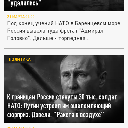
"удалились"
21 МАРТА 04:00
Под конец учений НАТО в Баренцевом море
Россия вывела туда фрегат "Адмирал
Головко". Дальше - торпедная...
ПОЛИТИКА
К границам России стянуты 30 тыс. солдат
НАТО: Путин устроил им ошеломляющий
сюрприз. Довели. "Ракета в воздухе"