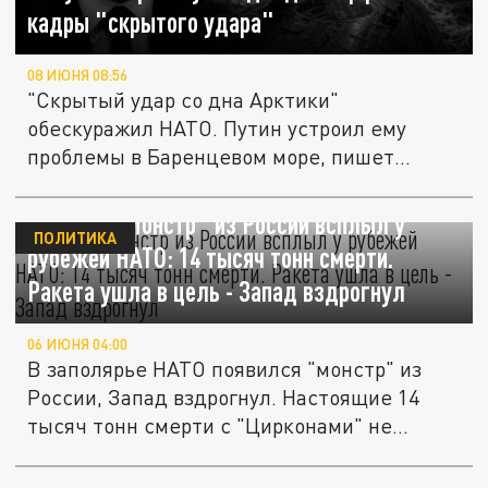
кадры "скрытого удара"
08 ИЮНЯ 08:56
"Скрытый удар со дна Арктики"
обескуражил НАТО. Путин устроил ему
проблемы в Баренцевом море, пишет
DSA....
Довели! "Монстр" из России всплыл у
ПОЛИТИКА
рубежей НАТО: 14 тысяч тонн смерти.
Ракета ушла в цель - Запад вздрогнул
06 ИЮНЯ 04:00
В заполярье НАТО появился "монстр" из
России, Запад вздрогнул. Настоящие 14
тысяч тонн смерти с "Цирконами" не...
"Ядерная провокация" НАТО: Россия