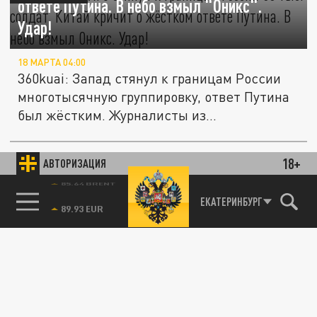
ответе Путина. В небо взмыл "Оникс".
Удар!
18 МАРТА 04:00
360kuai: Запад стянул к границам России
многотысячную группировку, ответ Путина
был жёстким. Журналисты из...
18+
АВТОРИЗАЦИЯ
ПОЛИТИКА
85.64 BRENT
ЕКАТЕРИНБУРГ
"Лютая схватка" в Баренцевом море: 30
тыс. солдат НАТО - к границам России.
Пришлось "расчехлить" советский шедевр.
У Запада паника