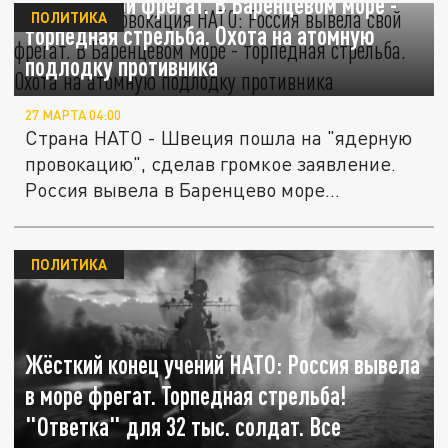
вывела свой фрегат. В Баренцевом море -
ПОЛИТИКА
торпедная стрельба. Охота на атомную
подлодку противника
27 МАРТА 04:00
Страна НАТО - Швеция пошла на "ядерную
провокацию", сделав громкое заявление.
Россия вывела в Баренцево море...
ПОЛИТИКА
Жёсткий конец учений НАТО: Россия вывела
в море фрегат. Торпедная стрельба!
"Ответка" для 32 тыс. солдат. Все