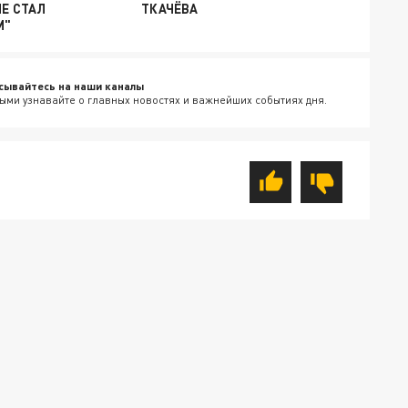
НЕ СТАЛ
ТКАЧЁВА
М"
сывайтесь на наши каналы
ыми узнавайте о главных новостях и важнейших событиях дня.