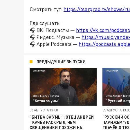
Смотреть тут:
https://tsargrad.tv/shows/ru
Где слушать:
🎧 ВК. Подкасты —
https://vk.com/podcas
🎧 Яндекс. Музыка —
https://music.yande
🎧 Apple Podcasts —
https://podcasts.app
ПРЕДЫДУЩИЕ ВЫПУСКИ
06 АВГУСТА 13:00
05 АВГУСТА 13:0
"БИТВА ЗА УМЫ": ОТЕЦ АНДРЕЙ
"РУССКИЙ ОС
ТКАЧЁВ РАСКРЫЛ, ЧЕМ
ПАРИЖЕМ": О
СВЯЩЕННИКИ ПОХОЖИ НА
ТКАЧЁВ О ТЕХ