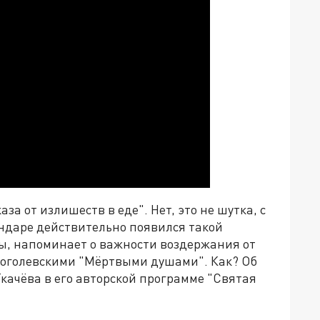
за от излишеств в еде". Нет, это не шутка, с
ендаре действительно появился такой
ны, напоминает о важности воздержания от
 с гоголевскими "Мёртвыми душами". Как? Об
качёва в его авторской программе "Святая