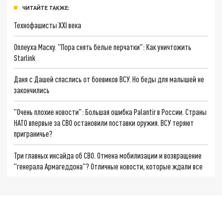
ЧИТАЙТЕ ТАКЖЕ:
Технофашисты XXI века
Оплеуха Маску. "Пора снять белые перчатки": Как уничтожить
Starlink
Даня с Дашей спаслись от боевиков ВСУ. Но беды для малышей не
закончились
"Очень плохие новости": Большая ошибка Palantir в России. Страны
НАТО впервые за СВО остановили поставки оружия. ВСУ теряют
приграничье?
Три главных инсайда об СВО. Отмена мобилизации и возвращение
"генерала Армагеддона"? Отличные новости, которые ждали все