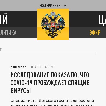
ЕКАТЕРИНБУРГ
ИЙ
Ц
АЛИТИКА
ЭФИР
Т
05 АВГУСТА 20:43
ОБЩЕСТВО
ИССЛЕДОВАНИЕ ПОКАЗАЛО, ЧТО
COVID‑19 ПРОБУЖДАЕТ СПЯЩИЕ
ВИРУСЫ
Специалисты Детского госпиталя Бостона
выявили связь между тяжёлыми формами