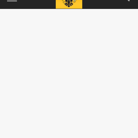
115093, г. Москва, переулок Партийный,
д.1, к.57, стр.3, эт.1, пом.I, ком.45