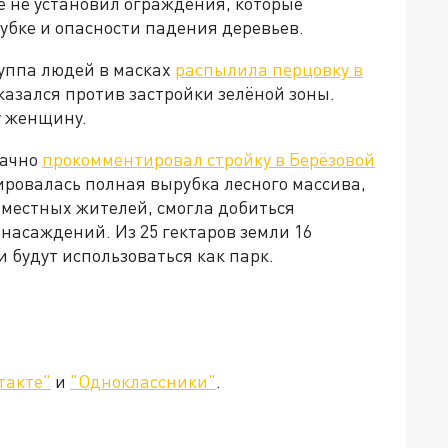
же не установил ограждения, которые
убке и опасности падения деревьев.
руппа людей в масках
распылила перцовку в
казался против застройки зелёной зоны.
ну женщину.
начно
прокомментировал стройку в Берёзовой
нировалась полная вырубка лесного массива,
 местных жителей, смогла добиться
насаждений. Из 25 гектаров земли 16
 будут использоваться как парк.
такте"
и
"Одноклассники"
.