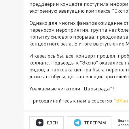
преддверии концерта поступила информац
экстренную эвакуацию комплекса "Экспо
Однако для многих фанатов ожидание ст
переносом мероприятия, группа наибол
попытку силового прорыва: преодолев з
концертного зала. В итоге выступление M
И казалось бы, всё: концерт прошёл, про
коллапс. Подъезды к "Экспо" оказались 
рядов, а парковка центра была переполн
даже автобусы, доставляющие зрителей 
Уважаемые читатели "Царьграда"!
Присоединяйтесь к нам в соцсетях
"ВКон
Подпи
ДЗЕН
ТЕЛЕГРАМ
и перв