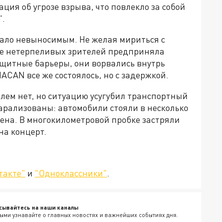
ия об угрозе взрыва, что повлекло за собой
".
ало невыносимым. Не желая мириться с
ее нетерпеливых зрителей предприняла
ащитные барьеры, они ворвались внутрь
ACAN все же состоялось, но с задержкой.
блем нет, но ситуацию усугубил транспортный
парализованы: автомобили стояли в несколько
ена. В многокилометровой пробке застряли
на концерт.
такте"
и
"Одноклассники"
.
сывайтесь на наши каналы
ыми узнавайте о главных новостях и важнейших событиях дня.