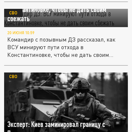
Командир ДЗ: ВСУ минируют пути отхода в
Константиновке, чтобы не дать своим
СВО
сбежать
20 ИЮНЯ 10:59
Командир с позывным ДЗ рассказал, как
ВСУ минируют пути отхода в
Константиновке, чтобы не дать своим
сбежать.
СВО
Эксперт: Киев заминировал границу с