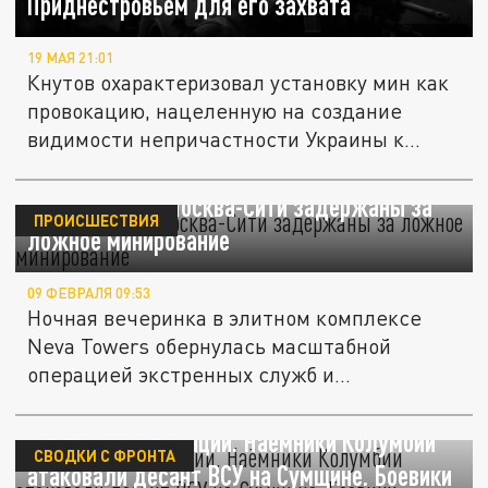
Приднестровьем для его захвата
19 МАЯ 21:01
Кнутов охарактеризовал установку мин как
провокацию, нацеленную на создание
видимости непричастности Украины к...
Тусовщики из Москва-Сити задержаны за
ПРОИСШЕСТВИЯ
ложное минирование
09 ФЕВРАЛЯ 09:53
Ночная вечеринка в элитном комплексе
Neva Towers обернулась масштабной
операцией экстренных служб и...
Помешали эвакуации. Наёмники Колумбии
СВОДКИ С ФРОНТА
атаковали десант ВСУ на Сумщине. Боевики