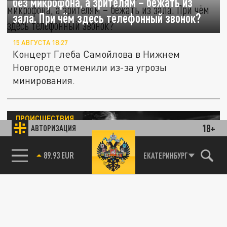
без микрофона, а зрителям – бежать из
зала. При чём здесь телефонный звонок?
15 АВГУСТА 18:27
Концерт Глеба Самойлова в Нижнем
Новгороде отменили из-за угрозы
минирования.
ПРОИСШЕСТВИЯ
18+
АВТОРИЗАЦИЯ
85.64 BRENT
ЕКАТЕРИНБУРГ
Срочная эвакуация посетителей ТЦ и
рынков: подробности инцидента в Ростове-
на-Дону