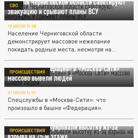
Жители Черниговской области саботируют
СВО
эвакуацию и срывают планы ВСУ
15 ИЮЛЯ 19:08
Население Черниговской области
демонстрирует массовое нежелание
покидать родные места, несмотря на
давление...
Из башни «Федерация» в «Москва-Сити»
ПРОИСШЕСТВИЯ
массово вывели людей
01 ИЮЛЯ 12:57
Спецслужбы в «Москва-Сити»: что
произошло в башне «Федерация».
В Мадриде эвакуировали высотку из-за
ПРОИСШЕСТВИЯ
взрыва на 25-м этаже