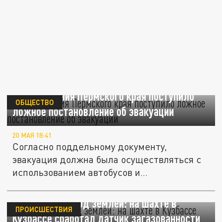
В учреждения Пермского края поступило
ОБЩЕСТВО
ложное постановление об эвакуации
20 МАЯ 18:41
Согласно поддельному документу,
эвакуация должна была осуществляться с
использованием автобусов и...
122 человека под землей: на шахте в
ПРОИСШЕСТВИЯ
Кузбассе сработал датчик загазованности