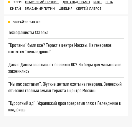
ТЕГИ:
ОРМУЗСКИЙ ПРОЛИВ
ДОНАЛЬД ТРАМП
ИРАН
США
КИТАЙ
ВЛАДИМИР ПУТИН
ШВЕЦИЯ
СЕРГЕЙ ЛАВРОВ
ЧИТАЙТЕ ТАКЖЕ:
Технофашисты XXI века
"Кротами" были все? Теракт в центре Москвы: На генералов
охотятся "живые дроны"
Даня с Дашей спаслись от боевиков ВСУ. Но беды для малышей не
закончились
"Мы вас заставим": Жуткие детали охоты на генерала. Зеленский
объяснил главный смысл теракта в центре Москвы
"Курортный ад": Украинский дрон превратил пляж в Геленджике в
кладбище