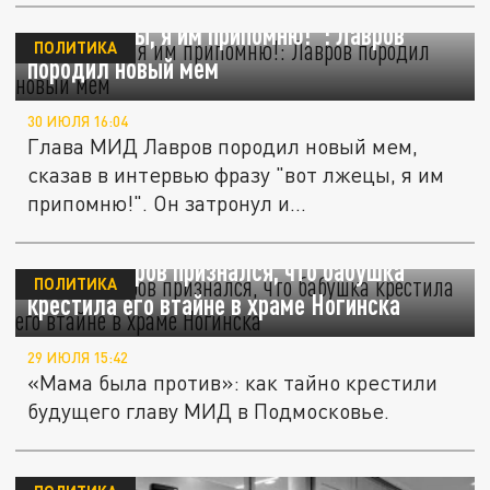
"Вот лжецы, я им припомню!": Лавров
ПОЛИТИКА
породил новый мем
30 ИЮЛЯ 16:04
Глава МИД Лавров породил новый мем,
сказав в интервью фразу "вот лжецы, я им
припомню!". Он затронул и...
Сергей Лавров признался, что бабушка
ПОЛИТИКА
крестила его втайне в храме Ногинска
29 ИЮЛЯ 15:42
«Мама была против»: как тайно крестили
будущего главу МИД в Подмосковье.