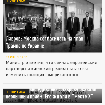
ПОЛИТИКА
Лавров: Москва согласилась на план
Трампа по Украине
17 ИЮЛЯ 17:15
Министр отметил, что сейчас европейские
партнёры и киевский режим пытаются
изменить позицию американского...
В НАТО сильно удивлены: Лаврову оказали
ПОЛИТИКА
необычный приём. Его ждали в "месте X"