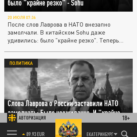
было "крайне резко" - Sohu
20 ИЮЛЯ 07:36
После слов Лаврова в НАТО внезапно
замолчали. В китайском Sohu даже
удивились: было "крайне резко". Теперь...
ПОЛИТИКА
Слова Лаврова о России заставили НАТО
замолчать: Было неожиданно. И "крайне
18+
АВТОРИЗАЦИЯ
резко" - Sohu
85.64 BRENT
ЕКАТЕРИНБУРГ
15 ИЮЛЯ 17:02