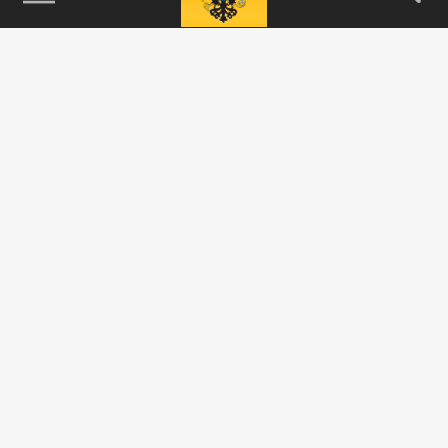
Sohu: Риторика Лаврова заставила Запад
замолчать. Его слова о России стали
неожиданностью. Было "крайне...
ПОЛИТИКА
Переговоры? Приговор: Особое послание
Лаврова Западу расшифровал политолог
10 ИЮЛЯ 14:29
Лавров озвучил для Запада особое
послание. Переговоров не будет, теперь -