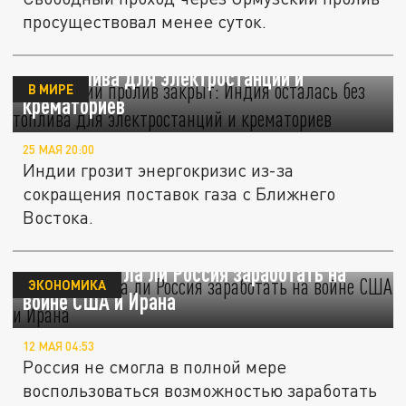
просуществовал менее суток.
Ормузский пролив закрыт: Индия осталась
без топлива для электростанций и
В МИРЕ
крематориев
25 МАЯ 20:00
Индии грозит энергокризис из-за
сокращения поставок газа с Ближнего
Востока.
Forbes: смогла ли Россия заработать на
ЭКОНОМИКА
войне США и Ирана
12 МАЯ 04:53
Россия не смогла в полной мере
воспользоваться возможностью заработать