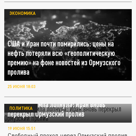
ЭКОНОМИКА
США и Иран почти помирились: цены на
нефть потеряли всю «геополитическую
премию» на фоне новостей из Ормузского
пролива
25 ИЮНЯ 18:03
Сделка Трампа лопнула: Иран вновь
ПОЛИТИКА
перекрыл Ормузский пролив
19 ИЮНЯ 15:51
Свободный проход через Ормузский пролив