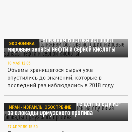
Конфликт на Ближнем Востоке истощил
ЭКОНОМИКА
мировые запасы нефти и серной кислоты
10 МАЯ 12:05
Объемы хранящегося сырья уже
опустились до значений, которые в
последний раз наблюдались в 2018 году.
Совбез предупредил о росте цен на еду из-
ИРАН - ИЗРАИЛЬ. ОБОСТРЕНИЕ
за блокады Ормузского пролива
27 АПРЕЛЯ 15:50