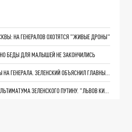
ОСКВЫ: НА ГЕНЕРАЛОВ ОХОТЯТСЯ "ЖИВЫЕ ДРОНЫ"
. НО БЕДЫ ДЛЯ МАЛЫШЕЙ НЕ ЗАКОНЧИЛИСЬ
"МЫ ВАС ЗАСТАВИМ": ЖУТКИЕ ДЕТАЛИ ОХОТЫ НА ГЕНЕРАЛА. ЗЕЛЕНСКИЙ ОБЪЯСНИЛ ГЛАВНЫЙ СМЫСЛ ТЕРАКТА В ЦЕНТРЕ МОСКВЫ
НОВОЕ МАСШТАБНЕЙШЕЕ НАСТУПЛЕНИЕ. ТРИ УЛЬТИМАТУМА ЗЕЛЕНСКОГО ПУТИНУ. "ЛЬВОВ КИМА" ПОСТАВЯТ НА ПВО? ГЛОБАЛЬНЫЙ ПРОРЫВ ПОД ЗАПОРОЖЬЕМ