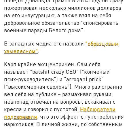
победы Дональда Трампа в 2024 году он сразу
пожертвовал несколько миллионов долларов
на его инаугурацию, а также взял на себя
добровольное обязательство "спонсировать
военные парады Белого дома".
В западных медиа его назвали
"образцовым
хамелеоном"
.
Карп крайне эксцентричен. Сам себя
называет "batshit crazy CEO" ("конченый
псих-руководитель") и "arrogant prick"
("высокомерная сволочь"). Много раз странно
вёл себя на публике – размахивал руками,
невпопад отвечал на вопросы, вскакивал с
кресла и говорил с пустотой.
Наблюдатели
подозревали
, что это эффект от употребления
наркотиков. В личной жизни, по собственным