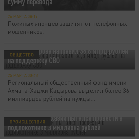
сумму перевода
26 МАРТА 08:19
Пожилых японцев защитят от телефонных
мошенников.
Фонд Кадырова направил 36,8 млрд рублей
ОБЩЕСТВО
на поддержку СВО
25 МАРТА 00:48
Региональный общественный фонд имени
Ахмата-Хаджи Кадырова выделил более 36
миллиардов рублей на нужды...
"Лексус" из Абхазии пытался провести в
ПРОИСШЕСТВИЯ
подлокотнике 3 миллиона рублей