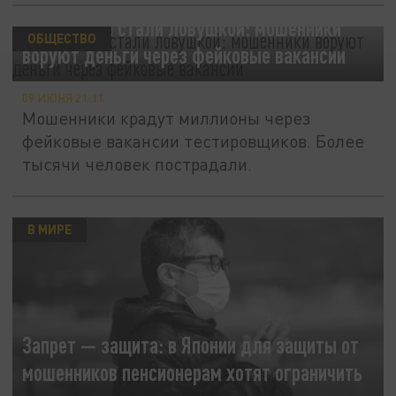
APK-файлы стали ловушкой: мошенники
ОБЩЕСТВО
воруют деньги через фейковые вакансии
09 ИЮНЯ 21:11
Мошенники крадут миллионы через
фейковые вакансии тестировщиков. Более
тысячи человек пострадали.
В МИРЕ
Запрет — защита: в Японии для защиты от
мошенников пенсионерам хотят ограничить