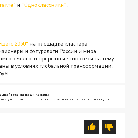
такте"
и
"Одноклассники"
.
ущего 2050"
на площадке кластера
изионеры и футурологи России и мира
амые смелые и прорывные гипотезы на тему
аны в условиях глобальной трансформации.
рум.
сывайтесь на наши каналы
ыми узнавайте о главных новостях и важнейших событиях дня.