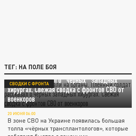
ТЕГ: НА ПОЛЕ БОЯ
Боевика ВСУ порезали на органы. Пленный
солдат рассказал о "черных" западных
СВОДКИ С ФРОНТА
хирургах. Свежая сводка с фронтов СВО от
военкоров
20 ИЮНЯ 06:00
В зоне СВО на Украине появилась большая
толпа «чёрных трансплантологов», которые