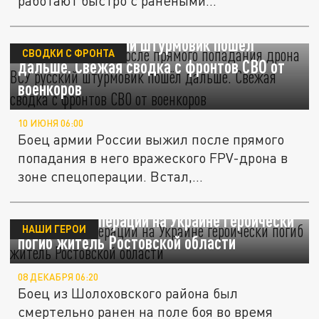
работают быстро с ранеными...
Стойкий солдат. После прямого попадания
дрона ВСУ русский штурмовик пошёл
СВОДКИ С ФРОНТА
дальше. Свежая сводка с фронтов СВО от
военкоров
10 ИЮНЯ 06:00
Боец армии России выжил после прямого
попадания в него вражеского FPV-дрона в
зоне спецоперации. Встал,...
В зоне спецоперации на Украине героически
НАШИ ГЕРОИ
погиб житель Ростовской области
08 ДЕКАБРЯ 06:20
Боец из Шолоховского района был
смертельно ранен на поле боя во время