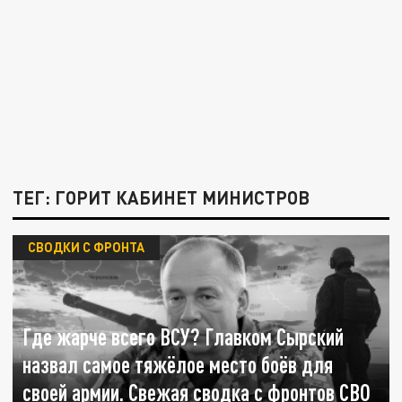
ТЕГ: ГОРИТ КАБИНЕТ МИНИСТРОВ
СВОДКИ С ФРОНТА
Где жарче всего ВСУ? Главком Сырский
назвал самое тяжёлое место боёв для
своей армии. Свежая сводка с фронтов СВО