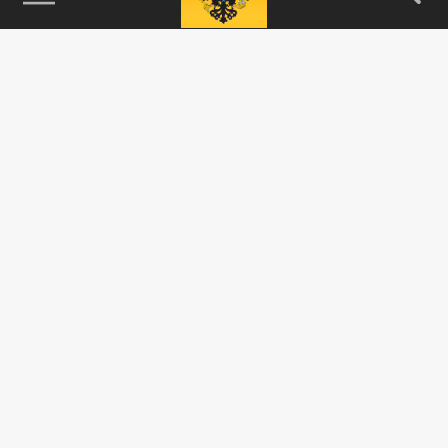
115093, г. Москва, переулок Партийный,
д.1, к.57, стр.3, эт.1, пом.I, ком.45