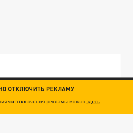
ТНО ОТКЛЮЧИТЬ РЕКЛАМУ
ТКИ": КАК УНИЧТОЖИТЬ STARLINK
овиями отключения рекламы можно
здесь
. НО БЕДЫ ДЛЯ МАЛЫШЕЙ НЕ ЗАКОНЧИЛИСЬ
"ОЧЕНЬ ПЛОХИЕ НОВОСТИ": БОЛЬШАЯ ОШИБКА PALANTIR В РОССИИ. СТРАНЫ НАТО ВПЕРВЫЕ ЗА СВО ОСТАНОВИЛИ ПОСТАВКИ ОРУЖИЯ. ВСУ ТЕРЯЮТ ПРИГРАНИЧЬЕ?