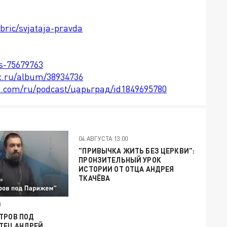
bric/svjataja-pravda
ts-75679763
x.ru/album/38934736
le.com/ru/podcast/царьград/id1849695780
04 АВГУСТА 13:00
"ПРИВЫЧКА ЖИТЬ БЕЗ ЦЕРКВИ":
ПРОНЗИТЕЛЬНЫЙ УРОК
ИСТОРИИ ОТ ОТЦА АНДРЕЯ
ТКАЧЁВА
0
ТРОВ ПОД
ТЕЦ АНДРЕЙ