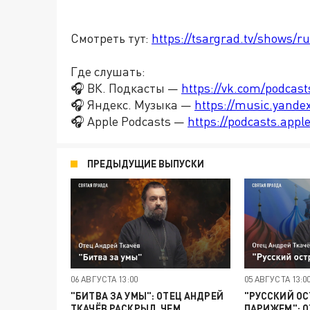
Смотреть тут:
https://tsargrad.tv/shows/ru
Где слушать:
🎧 ВК. Подкасты —
https://vk.com/podcas
🎧 Яндекс. Музыка —
https://music.yande
🎧 Apple Podcasts —
https://podcasts.app
ПРЕДЫДУЩИЕ ВЫПУСКИ
06 АВГУСТА 13:00
05 АВГУСТА 13:0
"БИТВА ЗА УМЫ": ОТЕЦ АНДРЕЙ
"РУССКИЙ ОС
ТКАЧЁВ РАСКРЫЛ, ЧЕМ
ПАРИЖЕМ": О