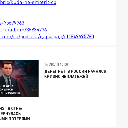
ubric/kuda-ne-smotrit-cb
ts-75679763
x.ru/album/38934736
le.com/ru/podcast/царьград/id1849695780
14 ИЮЛЯ 15:00
ДЕНЕГ НЕТ: В РОССИИ НАЧАЛСЯ
КРИЗИС НЕПЛАТЕЖЕЙ
З" В ОГНЕ:
БЕРНУЛАСЬ
ЫМИ ПОТЕРЯМИ