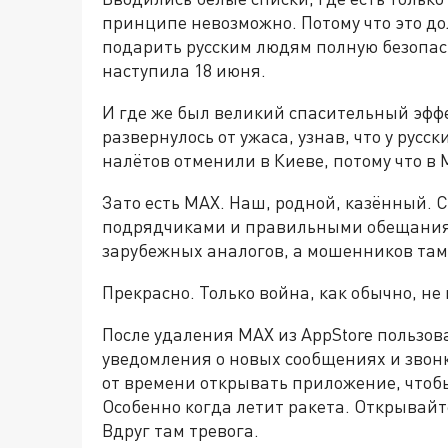
принципе невозможно. Потому что это д
подарить русским людям полную безопасн
наступила 18 июня.
И где же был великий спасительный эфф
развернулось от ужаса, узнав, что у русс
налётов отменили в Киеве, потому что в
Зато есть MAX. Наш, родной, казённый.
подрядчиками и правильными обещаниями
зарубежных аналогов, а мошенников там
Прекрасно. Только война, как обычно, н
После удаления MAX из AppStore пользов
уведомления о новых сообщениях и звонк
от времени открывать приложение, чтобы
Особенно когда летит ракета. Открывай
Вдруг там тревога.