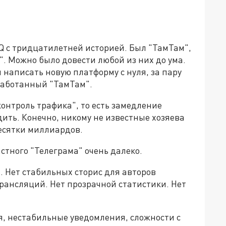
 с тридцатилетней историей. Был "ТамТам",
". Можно было довести любой из них до ума.
 написать новую платформу с нуля, за пару
оработанный "ТамТам".
онтроль трафика", то есть замедление
дить. Конечно, никому не известные хозяева
есятки миллиардов.
стного "Телеграма" очень далеко.
 Нет стабильных сторис для авторов
рансляций. Нет прозрачной статистики. Нет
я, нестабильные уведомления, сложности с