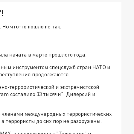
!
 Но что-то пошло не так.
ла начата в марте прошлого года.
авным инструментом спецслужб стран НАТО и
преступления продолжаются.
нно-террористической и экстремистской
ram составило 33 тысячи". Диверсий и
е членами международных террористических
 а террористы до сих пор не разоружены.
 MAX, а подключение к "Телеграму" в