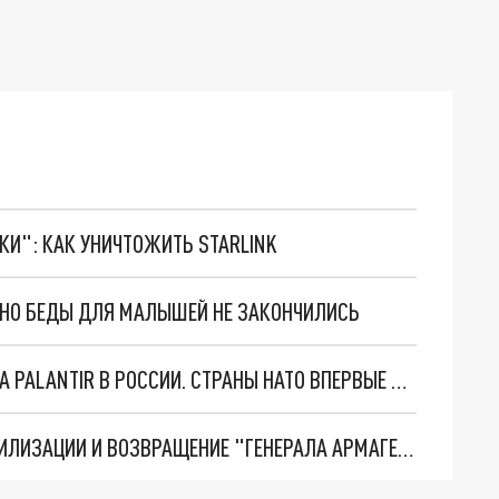
ТКИ": КАК УНИЧТОЖИТЬ STARLINK
. НО БЕДЫ ДЛЯ МАЛЫШЕЙ НЕ ЗАКОНЧИЛИСЬ
"ОЧЕНЬ ПЛОХИЕ НОВОСТИ": БОЛЬШАЯ ОШИБКА PALANTIR В РОССИИ. СТРАНЫ НАТО ВПЕРВЫЕ ЗА СВО ОСТАНОВИЛИ ПОСТАВКИ ОРУЖИЯ. ВСУ ТЕРЯЮТ ПРИГРАНИЧЬЕ?
ТРИ ГЛАВНЫХ ИНСАЙДА ОБ СВО. ОТМЕНА МОБИЛИЗАЦИИ И ВОЗВРАЩЕНИЕ "ГЕНЕРАЛА АРМАГЕДДОНА"? ОТЛИЧНЫЕ НОВОСТИ, КОТОРЫЕ ЖДАЛИ ВСЕ