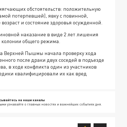
смягчающих обстоятельств: положительную
самой потерпевшей), явку с повинной,
возраст и состояние здоровья осужденной.
виновной наказание в виде 2 лет лишения
 колонии общего режима.
ода Верхней Пышмы начала проверку хода
енного после драки двух соседей в подъезде
а, в ходе конфликта один из участников
едики квалифицировали их как вред
сывайтесь на наши каналы
ыми узнавайте о главных новостях и важнейших событиях дня.