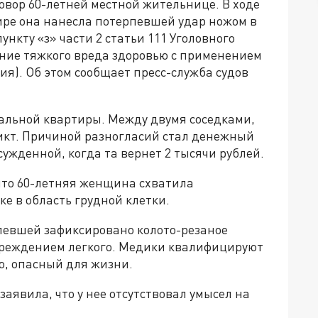
овор 60-летней местной жительнице. В ходе
ире она нанесла потерпевшей удар ножом в
нкту «з» части 2 статьи 111 Уголовного
ние тяжкого вреда здоровью с применением
ия). Об этом сообщает пресс-служба судов
альной квартиры. Между двумя соседками,
ликт. Причиной разногласий стал денежный
ужденной, когда та вернет 2 тысячи рублей.
что 60-летняя женщина схватила
е в область грудной клетки.
рпевшей зафиксировано колото-резаное
вреждением легкого. Медики квалифицируют
ю, опасный для жизни.
аявила, что у нее отсутствовал умысел на