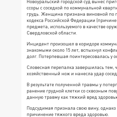
Новоуральский городской суд вынес приг
ссоры с соседкой по коммунальной кварт
грудь. Женщина признана виновной по пу
кодекса Российской Федерации (причине
предмета, используемого в качестве оруж
Свердловской области.
Инцидент произошел в коридоре коммун
знакомыми около 15 лет, вспыхнул конф
долг. Потерпевшая поинтересовалась у ос
Словесная перепалка завершилась тем, 
хозяйственный нож и нанесла удар соседк
В результате полученной травмы у поте
ранение грудной клетки со сквозным по
данную травму как тяжкий вред здоровь
Подсудимая признала свою вину, однако з
причинение тяжкого вреда здоровью.