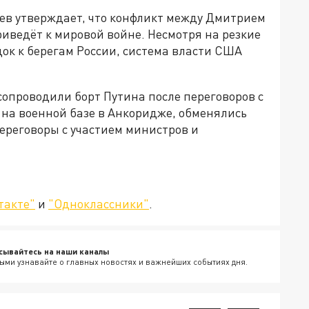
ев утверждает, что конфликт между Дмитрием
ведёт к мировой войне. Несмотря на резкие
ок к берегам России, система власти США
 сопроводили борт Путина после переговоров с
 на военной базе в Анкоридже, обменялись
ереговоры с участием министров и
такте"
и
"Одноклассники"
.
сывайтесь на наши каналы
ыми узнавайте о главных новостях и важнейших событиях дня.