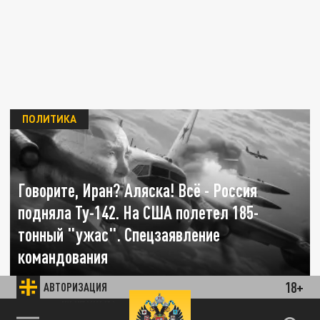
ПОЛИТИКА
Говорите, Иран? Аляска! Всё - Россия
подняла Ту-142. На США полетел 185-
тонный "ужас". Спецзаявление
командования
18+
АВТОРИЗАЦИЯ
06 МАРТА 04:00
Пока весь мир смотрит на Иран, Россия