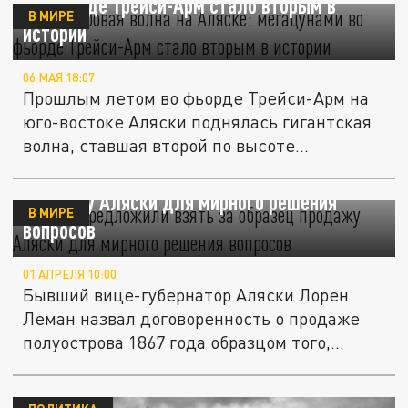
во фьорде Трейси-Арм стало вторым в
В МИРЕ
истории
06 МАЯ 18:07
Прошлым летом во фьорде Трейси-Арм на
юго-востоке Аляски поднялась гигантская
волна, ставшая второй по высоте...
В США предложили взять за образец
продажу Аляски для мирного решения
В МИРЕ
вопросов
01 АПРЕЛЯ 10:00
Бывший вице-губернатор Аляски Лорен
Леман назвал договоренность о продаже
полуострова 1867 года образцом того,...