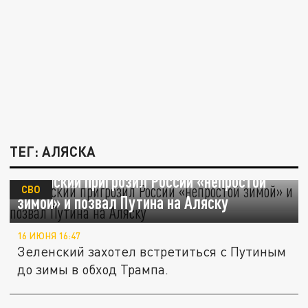
ТЕГ: АЛЯСКА
Зеленский пригрозил России «непростой
СВО
зимой» и позвал Путина на Аляску
16 ИЮНЯ 16:47
Зеленский захотел встретиться с Путиным
до зимы в обход Трампа.
500-метровая волна на Аляске: мегацунами