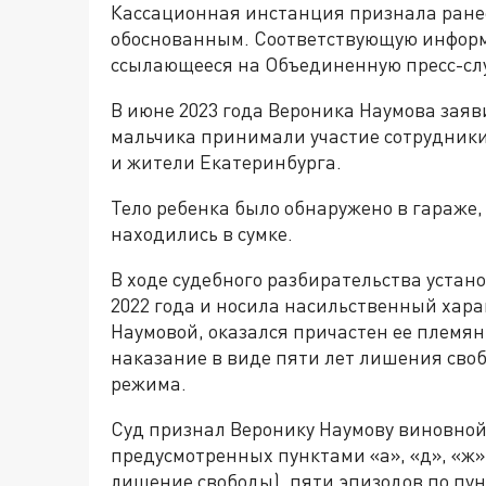
Кассационная инстанция признала ране
обоснованным. Соответствующую информ
ссылающееся на Объединенную пресс-слу
В июне 2023 года Вероника Наумова заяв
мальчика принимали участие сотрудник
и жители Екатеринбурга.
Тело ребенка было обнаружено в гараже
находились в сумке.
В ходе судебного разбирательства устано
2022 года и носила насильственный хара
Наумовой, оказался причастен ее племя
наказание в виде пяти лет лишения сво
режима.
Суд признал Веронику Наумову виновной
предусмотренных пунктами «а», «д», «ж» 
лишение свободы), пяти эпизодов по пунк