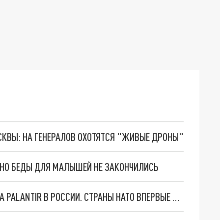
ОСКВЫ: НА ГЕНЕРАЛОВ ОХОТЯТСЯ "ЖИВЫЕ ДРОНЫ"
. НО БЕДЫ ДЛЯ МАЛЫШЕЙ НЕ ЗАКОНЧИЛИСЬ
"ОЧЕНЬ ПЛОХИЕ НОВОСТИ": БОЛЬШАЯ ОШИБКА PALANTIR В РОССИИ. СТРАНЫ НАТО ВПЕРВЫЕ ЗА СВО ОСТАНОВИЛИ ПОСТАВКИ ОРУЖИЯ. ВСУ ТЕРЯЮТ ПРИГРАНИЧЬЕ?