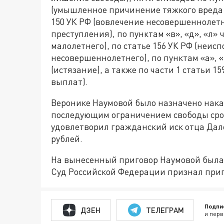
(умышленное причинение тяжкого вреда з
150 УК РФ (вовлечение несовершеннолетн
преступления), по пунктам «в», «д», «л» 
малолетнего), по статье 156 УК РФ (неи
несовершеннолетнего), по пунктам «а», «г»
(истязание), а также по части 1 статьи 
выплат).
Веронике Наумовой было назначено нака
последующим ограничением свободы сроко
удовлетворил гражданский иск отца Дал
рублей.
На вынесенный приговор Наумовой была
Суд Российской Федерации признал при
Подпи
ДЗЕН
ТЕЛЕГРАМ
и перв