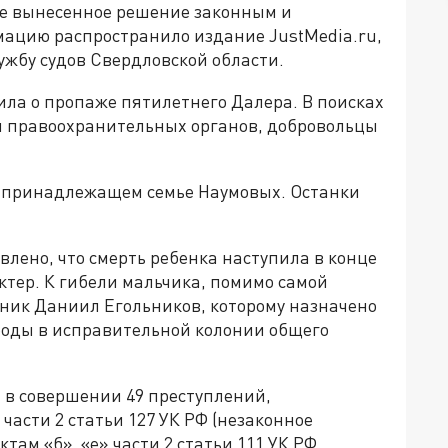
е вынесенное решение законным и
ацию распространило издание JustMedia.ru,
жбу судов Свердловской области.
ила о пропаже пятилетнего Далера. В поисках
и правоохранительных органов, добровольцы
, принадлежащем семье Наумовых. Останки
влено, что смерть ребенка наступила в конце
ктер. К гибели мальчика, помимо самой
нник Даниил Егольников, которому назначено
боды в исправительной колонии общего
 в совершении 49 преступлений,
части 2 статьи 127 УК РФ (незаконное
там «б», «е» части 2 статьи 111 УК РФ