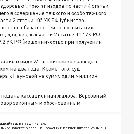
доровью), трех эпизодов по части 4 статьи
его в совершение тяжкого и особо тяжкого
части 2 статьи 105 УК РФ (убийство
сполнение обязанностей по воспитанию
, «д», «е», «з» части 2 статьи 117 УК РФ
159.2 УК РФ (мошенничество при получении
зание в виде 24 лет лишения свободы с
м на два года. Кроме того, суд
ера к Наумовой на сумму один миллион
 подана кассационная жалоба. Верховный
говор законным и обоснованным.
сывайтесь на наши каналы
ыми узнавайте о главных новостях и важнейших событиях дня.