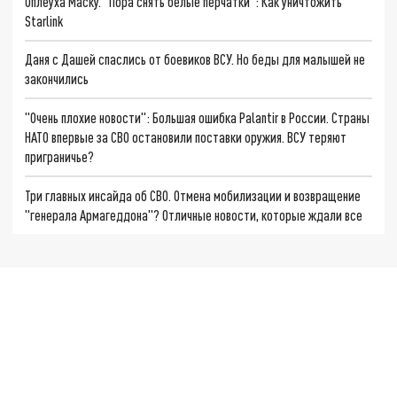
Оплеуха Маску. "Пора снять белые перчатки": Как уничтожить
Starlink
Даня с Дашей спаслись от боевиков ВСУ. Но беды для малышей не
закончились
"Очень плохие новости": Большая ошибка Palantir в России. Страны
НАТО впервые за СВО остановили поставки оружия. ВСУ теряют
приграничье?
Три главных инсайда об СВО. Отмена мобилизации и возвращение
"генерала Армагеддона"? Отличные новости, которые ждали все