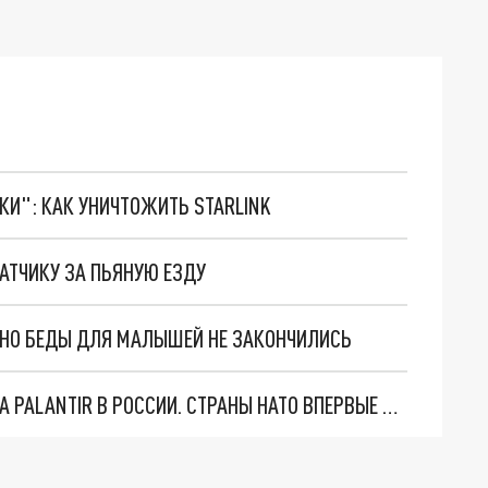
ТКИ": КАК УНИЧТОЖИТЬ STARLINK
АТЧИКУ ЗА ПЬЯНУЮ ЕЗДУ
. НО БЕДЫ ДЛЯ МАЛЫШЕЙ НЕ ЗАКОНЧИЛИСЬ
"ОЧЕНЬ ПЛОХИЕ НОВОСТИ": БОЛЬШАЯ ОШИБКА PALANTIR В РОССИИ. СТРАНЫ НАТО ВПЕРВЫЕ ЗА СВО ОСТАНОВИЛИ ПОСТАВКИ ОРУЖИЯ. ВСУ ТЕРЯЮТ ПРИГРАНИЧЬЕ?