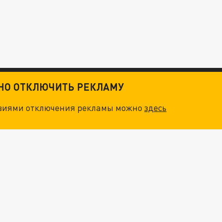
ТНО ОТКЛЮЧИТЬ РЕКЛАМУ
овиями отключения рекламы можно
здесь
ОСКВЫ: НА ГЕНЕРАЛОВ ОХОТЯТСЯ "ЖИВЫЕ ДРОНЫ"
. НО БЕДЫ ДЛЯ МАЛЫШЕЙ НЕ ЗАКОНЧИЛИСЬ
О ИРАНСКОМУ СУДНУ НА КАСПИИ РАСКРЫТА