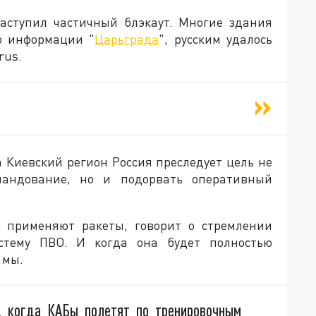
наступил частичный блэкаут. Многие здания
по информации "
Царьграда
", русским удалось
rus.
а Киевский регион Россия преследует цель не
мандование, но и подорвать оперативный
в применяют ракеты, говорит о стремлении
стему ПВО. И когда она будет полностью
 мы.
о, когда КАБы полетят по тренировочным