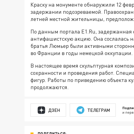
Краску на монументе обнаружили 12 фев
задержании подозреваемой. Правоохрани
летней местной жительницы, предположи
По данным портала E1.Ru, задержанная 
антифашистскую акцию. Она сослалась н
братья Люмьер были активными сторон
во Франции в годы немецкой оккупации.
В настоящее время скульптурная компо
сохранности и проведения работ. Специа
фигур. Работы по приведению объекта к
продолжаются.
Подпи
ДЗЕН
ТЕЛЕГРАМ
и перв
ПОДЕЛИТЬСЯ: