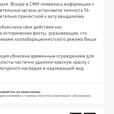
раля. Вскоре в СМИ появилась информация о
тельные органы установили личность 54-
тельно причастной к акту вандализма.
объяснила свои действия как
а исторические факты, указывающие, что
никами коллаборационистского режима Виши
зиция обнесена временным ограждением для
листы частично удалили красную краску с
ультурного наследия в надлежащий вид
сывайтесь на наши каналы
ыми узнавайте о главных новостях и важнейших событиях дня.