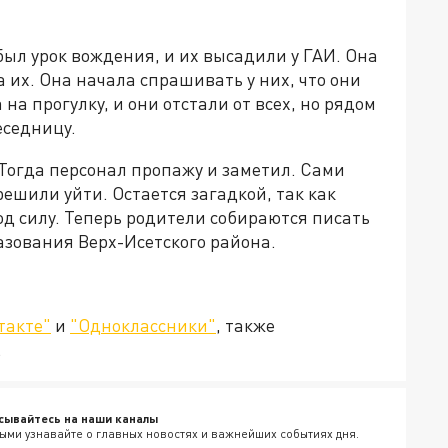
был урок вождения, и их высадили у ГАИ. Она
 их. Она начала спрашивать у них, что они
на прогулку, и они отстали от всех, но рядом
еседницу.
 Тогда персонал пропажу и заметил. Сами
 решили уйти. Остается загадкой, так как
од силу. Теперь родители собираются писать
азования Верх-Исетского района.
такте"
и
"Одноклассники"
, также
.
сывайтесь на наши каналы
ыми узнавайте о главных новостях и важнейших событиях дня.