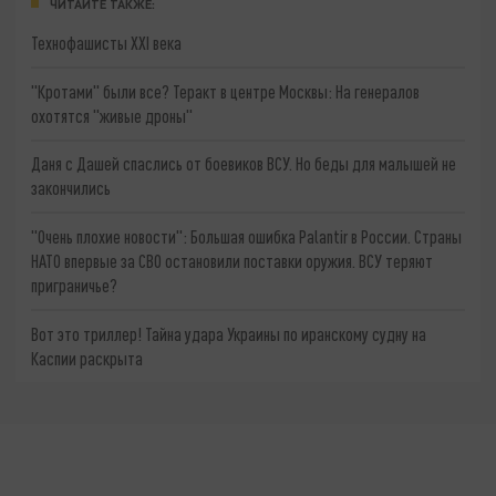
ЧИТАЙТЕ ТАКЖЕ:
Технофашисты XXI века
"Кротами" были все? Теракт в центре Москвы: На генералов
охотятся "живые дроны"
Даня с Дашей спаслись от боевиков ВСУ. Но беды для малышей не
закончились
"Очень плохие новости": Большая ошибка Palantir в России. Страны
НАТО впервые за СВО остановили поставки оружия. ВСУ теряют
приграничье?
Вот это триллер! Тайна удара Украины по иранскому судну на
Каспии раскрыта