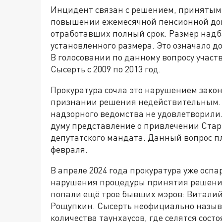
Инцидент связан с решением, принятым г
повышении ежемесячной пенсионной доп
отработавших полный срок. Размер надба
установленного размера. Это означало до
В голосовании по данному вопросу участ
Сысерть с 2009 по 2013 год.
Прокуратура сочла это нарушением законо
признании решения недействительным.
надзорного ведомства не удовлетворили.
думу представление о привлечении Стар
депутатского мандата. Данный вопрос п
февраля.
В апреле 2024 года прокуратура уже осп
нарушения процедуры принятия решения
попали ещё трое бывших мэров: Виталий
Рощупкин. Сысерть неофициально называ
количества таунхаусов, где селятся сост