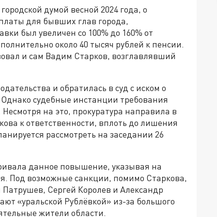
ородской думой весной 2024 года, о
латы для бывших глав города,
вки был увеличен со 100% до 160% от
полнительно около 40 тысяч рублей к пенсии.
вовал и сам Вадим Старков, возглавлявший
дательства и обратилась в суд с иском о
 Однако судебные инстанции требования
 Несмотря на это, прокуратура направила в
кова к ответственности, вплоть до лишения
ланируется рассмотреть на заседании 26
аривала данное повышение, указывая на
. Под возможные санкции, помимо Старкова,
 Патрушев, Сергей Королев и Александр
ют «уральской Рублёвкой» из-за большого
оятельные жители области.