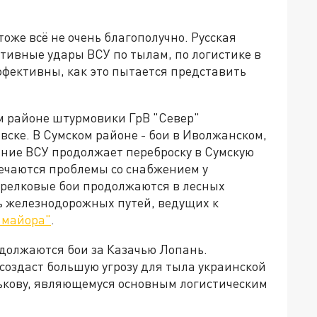
тоже всё не очень благополучно. Русская
тивные удары ВСУ по тылам, по логистике в
ффективны, как это пытается представить
м районе штурмовики ГрВ "Север"
вске. В Сумском районе - бои в Иволжанском,
ание ВСУ продолжает переброску в Сумскую
ечаются проблемы со снабжением у
трелковые бои продолжаются в лесных
ь железнодорожных путей, ведущих к
 майора"
.
родолжаются бои за Казачью Лопань.
создаст большую угрозу для тыла украинской
рькову, являющемуся основным логистическим