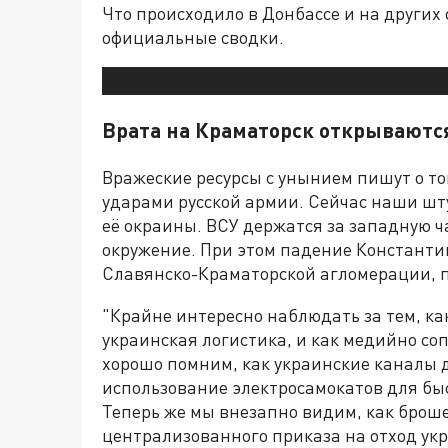
Что происходило в Донбассе и на других 
официальные сводки.
Врата на Краматорск открываютс
Вражеские ресурсы с унынием пишут о то
ударами русской армии. Сейчас наши шт
её окраины. ВСУ держатся за западную ч
окружение. При этом падение Константин
Славянско-Краматорской агломерации, п
"Крайне интересно наблюдать за тем, как
украинская логистика, и как медийно с
хорошо помним, как украинские каналы 
использование электросамокатов для б
Теперь же мы внезапно видим, как брош
централизованного приказа на отход укр