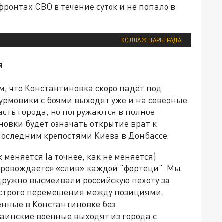
фронтах СВО в течение суток и не попало в
КОЛЛАЖ ЦАРЬГРАДА
я
м, что Константиновка скоро падёт под
урмовики с боями выходят уже и на северные
асть города, но погружаются в полное
овки будет означать открытие врат к
оследним крепостями Киева в Донбассе.
 меняется (а точнее, как не меняется)
опровождается «слив» каждой "фортеци". Мы
дружно высмеивали российскую пехоту за
ыстрого перемещения между позициями.
енные в Константиновке без
аинские военные выходят из города с