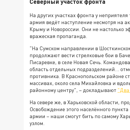
Северный участок фронта
На других участках фронта у неприятеля 
армия ведёт наступление несмотря на ак
Крыму и Новороссии. Они не настолько э
вражеская пропаганда.
"На Сумском направлении в Шосткинско
продолжают вести стрелковые бои в Баче
Писаревке, в селе Новая Сечь. Командов
область отдельных подразделений… отм
противника. В Краснопольском районе с
массивах, около села Михайловка и вдол
районному центру", – докладывают
"Два
На севере же, в Харьковской области, п
Освобождение этого населённого пункта 
армии – наши смогут бить по самому Ха
узлом.