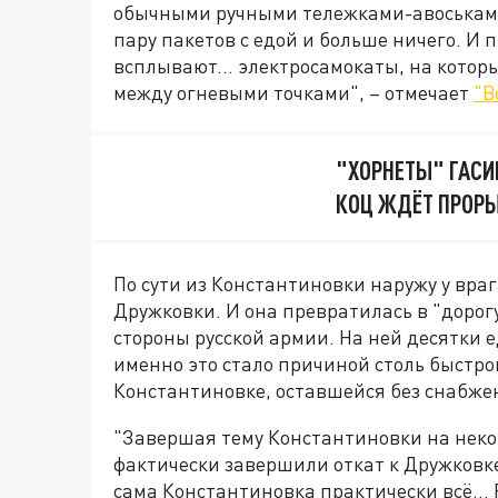
обычными ручными тележками-авоськами.
пару пакетов с едой и больше ничего. И 
всплывают... электросамокаты, на кото
между огневыми точками", – отмечает
"В
"ХОРНЕТЫ" ГАСИМ
КОЦ ЖДЁТ ПРОР
По сути из Константиновки наружу у врага
Дружковки. И она превратилась в "дорогу
стороны русской армии. На ней десятки 
именно это стало причиной столь быстро
Константиновке, оставшейся без снабже
"Завершая тему Константиновки на некот
фактически завершили откат к Дружковке 
сама Константиновка практически всё...