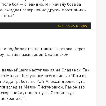
 поле боя — очевидно. И к началу боёв за
но, ожидает совершенно другой противник и
роника".
КОЛЛАЖ ЦАРЬГРАДА
и подбираются не только с востока, через
еру, на так называемом Славянском
 дальнейшего наступления на Славянск. Так,
яла Малую Пискуновку, всего лишь в 10 км от
но идёт работа по Рай-Александровке чуть
тся вслед за Малой Пискуновкой. Район это
и скоро пойдут вплотную к Славянску, а
ная хроника".