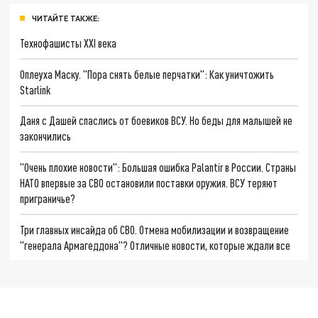
ЧИТАЙТЕ ТАКЖЕ:
Технофашисты XXI века
Оплеуха Маску. "Пора снять белые перчатки": Как уничтожить
Starlink
Даня с Дашей спаслись от боевиков ВСУ. Но беды для малышей не
закончились
"Очень плохие новости": Большая ошибка Palantir в России. Страны
НАТО впервые за СВО остановили поставки оружия. ВСУ теряют
приграничье?
Три главных инсайда об СВО. Отмена мобилизации и возвращение
"генерала Армагеддона"? Отличные новости, которые ждали все