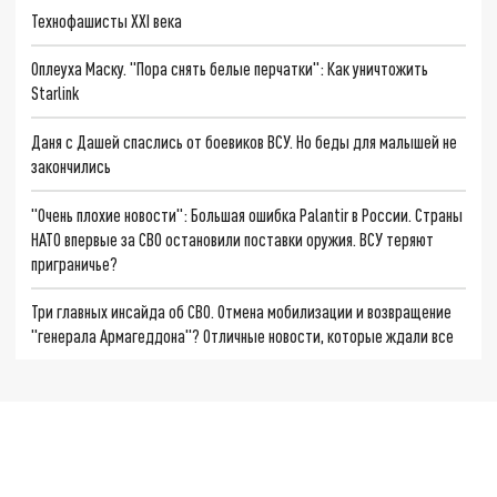
Технофашисты XXI века
Оплеуха Маску. "Пора снять белые перчатки": Как уничтожить
Starlink
Даня с Дашей спаслись от боевиков ВСУ. Но беды для малышей не
закончились
"Очень плохие новости": Большая ошибка Palantir в России. Страны
НАТО впервые за СВО остановили поставки оружия. ВСУ теряют
приграничье?
Три главных инсайда об СВО. Отмена мобилизации и возвращение
"генерала Армагеддона"? Отличные новости, которые ждали все