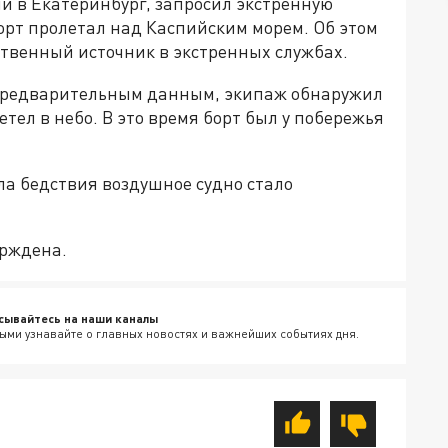
и в Екатеринбург, запросил экстренную
борт пролетал над Каспийским морем. Об этом
ственный источник в экстренных службах.
 предварительным данным, экипаж обнаружил
етел в небо. В это время борт был у побережья
ла бедствия воздушное судно стало
рждена.
сывайтесь на наши каналы
ыми узнавайте о главных новостях и важнейших событиях дня.