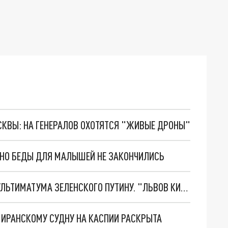
ОСКВЫ: НА ГЕНЕРАЛОВ ОХОТЯТСЯ "ЖИВЫЕ ДРОНЫ"
. НО БЕДЫ ДЛЯ МАЛЫШЕЙ НЕ ЗАКОНЧИЛИСЬ
НОВОЕ МАСШТАБНЕЙШЕЕ НАСТУПЛЕНИЕ. ТРИ УЛЬТИМАТУМА ЗЕЛЕНСКОГО ПУТИНУ. "ЛЬВОВ КИМА" ПОСТАВЯТ НА ПВО? ГЛОБАЛЬНЫЙ ПРОРЫВ ПОД ЗАПОРОЖЬЕМ
О ИРАНСКОМУ СУДНУ НА КАСПИИ РАСКРЫТА