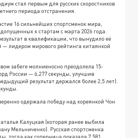
диум стал первым для русских скоростников
етнего периода отстранения.
стие 16 сильнейших спортсменок мира,
допущенных к стартам с марта 2026 года.
езультат в квалификации, что вынудило её
й — лидером мирового рейтинга китаянкой
рвом забеге молниеносно преодолела 15-
орд России — 6,277 секунды, улучшив
редыдущий результат держался более 2,5 лет).
екунды.
уверенно одержала победу над кореянкой Чон
Наталья Калуцкая (которая ранее выбила
ану Мельниченко). Русская спортсменка
ы, тогда как соперница показала 7,581