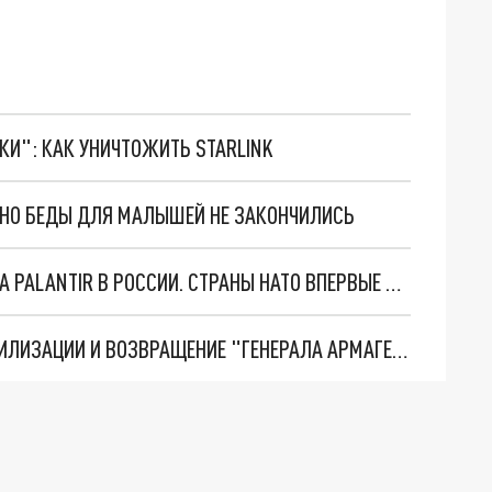
ТКИ": КАК УНИЧТОЖИТЬ STARLINK
. НО БЕДЫ ДЛЯ МАЛЫШЕЙ НЕ ЗАКОНЧИЛИСЬ
"ОЧЕНЬ ПЛОХИЕ НОВОСТИ": БОЛЬШАЯ ОШИБКА PALANTIR В РОССИИ. СТРАНЫ НАТО ВПЕРВЫЕ ЗА СВО ОСТАНОВИЛИ ПОСТАВКИ ОРУЖИЯ. ВСУ ТЕРЯЮТ ПРИГРАНИЧЬЕ?
ТРИ ГЛАВНЫХ ИНСАЙДА ОБ СВО. ОТМЕНА МОБИЛИЗАЦИИ И ВОЗВРАЩЕНИЕ "ГЕНЕРАЛА АРМАГЕДДОНА"? ОТЛИЧНЫЕ НОВОСТИ, КОТОРЫЕ ЖДАЛИ ВСЕ