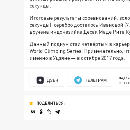
секунды.
Итоговые результаты соревнований: золо
секунды), серебро досталось Ивановой (7
вручена индонезийке Десак Маде Рита К
Данный подиум стал четвёртым в карьер
World Climbing Series. Примечательно, 
именно в Уцзяне — в октябре 2017 года.
Подпи
ДЗЕН
ТЕЛЕГРАМ
и перв
ПОДЕЛИТЬСЯ: