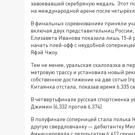
завоевавшей серебряную медаль. Этот по
на международной арене после четырёхл
В финальных соревнованиях приняли уча
включая двух представительниц России, 
Елизавета Иванова показала лишь 15-й р
начать плей-офф с неудобной сопернице
Яфэй Чжоу.
Тем не менее, уральская скалолазка в пе
метровую трассу и установила новый рек
собственное достижение на две сотые (п
Китаянка отстала, показав время 6,335 с
В четвертьфинале русская спортсменка 
Джимин (6,332 против 6,374).
В полуфинале соперницей стала полька 
другую свердловчанку — дебютантку Мил
финишировала с результатом 6,412 секунд