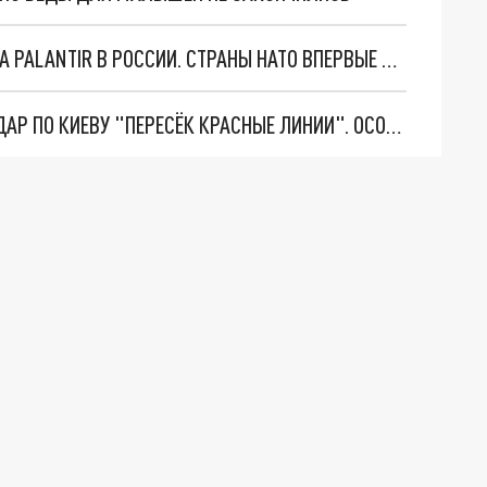
"ОЧЕНЬ ПЛОХИЕ НОВОСТИ": БОЛЬШАЯ ОШИБКА PALANTIR В РОССИИ. СТРАНЫ НАТО ВПЕРВЫЕ ЗА СВО ОСТАНОВИЛИ ПОСТАВКИ ОРУЖИЯ. ВСУ ТЕРЯЮТ ПРИГРАНИЧЬЕ?
"ТЕРПЕНИЕ ПУТИНА ЛОПНУЛО". РЕКОРДНЫЙ УДАР ПО КИЕВУ "ПЕРЕСЁК КРАСНЫЕ ЛИНИИ". ОСОБЫЕ СПЕЦЫ КНДР НА ЛБС? ТАЙНЫЕ ПЕРЕГОВОРЫ ЕВРОПЫ И МОСКВЫ