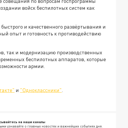
е совещания по вопросам госпрограммы
создании войск беспилотных систем как
 быстрого и качественного развёртывания и
ный опыт и готовность к противодействию
ров, так и модернизацию производственных
временных беспилотных аппаратов, которые
озможности армии.
такте"
и
"Одноклассники"
.
сывайтесь на наши каналы
ыми узнавайте о главных новостях и важнейших событиях дня.