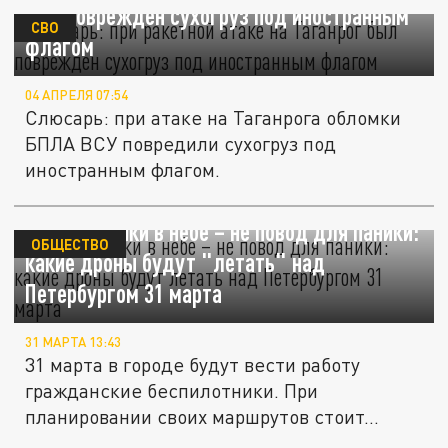
был поврежден сухогруз под иностранным
СВО
флагом
04 АПРЕЛЯ 07:54
Слюсарь: при атаке на Таганрога обломки
БПЛА ВСУ повредили сухогруз под
иностранным флагом.
Беспилотники в небе – не повод для паники:
ОБЩЕСТВО
какие дроны будут "летать" над
Петербургом 31 марта
31 МАРТА 13:43
31 марта в городе будут вести работу
гражданские беспилотники. При
планировании своих маршрутов стоит...