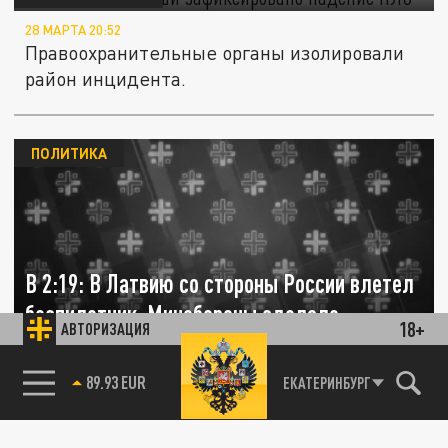
28 МАРТА 20:52
Правоохранительные органы изолировали
район инцидента.
ПОЛИТИКА
В 2:19: В Латвию со стороны России влетел
беспилотник. Минобороны сделало
18+
АВТОРИЗАЦИЯ
заявление
89.93 EUR
ЕКАТЕРИНБУРГ
25 МАРТА 11:00
Минобороны Латвии сообщило о
беспилотнике, который влетел в