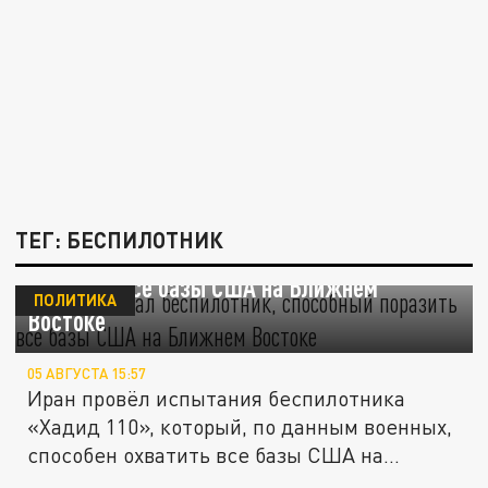
ТЕГ: БЕСПИЛОТНИК
Иран испытал беспилотник, способный
поразить все базы США на Ближнем
ПОЛИТИКА
Востоке
05 АВГУСТА 15:57
Иран провёл испытания беспилотника
«Хадид 110», который, по данным военных,
способен охватить все базы США на...