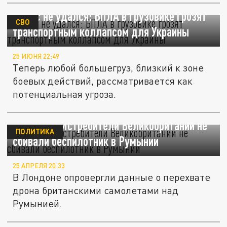
Фокус не удался: БПЛА в грузовике грозят
СВО
транспортным коллапсом для Украины
25 ИЮНЯ 22:49
Теперь любой большегруз, близкий к зоне
боевых действий, рассматривается как
потенциальная угроза.
Sky News: Истребители Великобритании не
ПОЛИТИКА
сбивали беспилотник в Румынии
25 АПРЕЛЯ 20:33
В Лондоне опровергли данные о перехвате
дрона британскими самолетами над
Румынией.
Слюсарь: при ракетной атаке на Таганрог