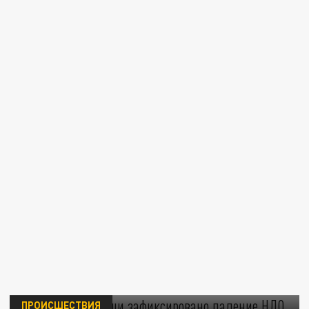
На востоке Польши зафиксировано падение
НЛО
ПРОИСШЕСТВИЯ