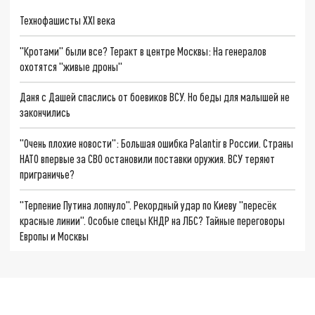
Технофашисты XXI века
"Кротами" были все? Теракт в центре Москвы: На генералов
охотятся "живые дроны"
Даня с Дашей спаслись от боевиков ВСУ. Но беды для малышей не
закончились
"Очень плохие новости": Большая ошибка Palantir в России. Страны
НАТО впервые за СВО остановили поставки оружия. ВСУ теряют
приграничье?
"Терпение Путина лопнуло". Рекордный удар по Киеву "пересёк
красные линии". Особые спецы КНДР на ЛБС? Тайные переговоры
Европы и Москвы