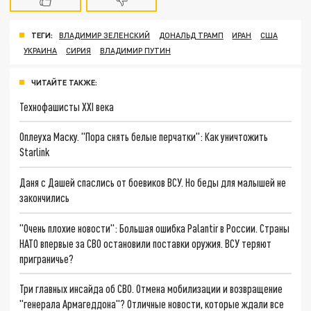
ТЕГИ:
ВЛАДИМИР ЗЕЛЕНСКИЙ
ДОНАЛЬД ТРАМП
ИРАН
США
УКРАИНА
СИРИЯ
ВЛАДИМИР ПУТИН
ЧИТАЙТЕ ТАКЖЕ:
Технофашисты XXI века
Оплеуха Маску. "Пора снять белые перчатки": Как уничтожить
Starlink
Даня с Дашей спаслись от боевиков ВСУ. Но беды для малышей не
закончились
"Очень плохие новости": Большая ошибка Palantir в России. Страны
НАТО впервые за СВО остановили поставки оружия. ВСУ теряют
приграничье?
Три главных инсайда об СВО. Отмена мобилизации и возвращение
"генерала Армагеддона"? Отличные новости, которые ждали все