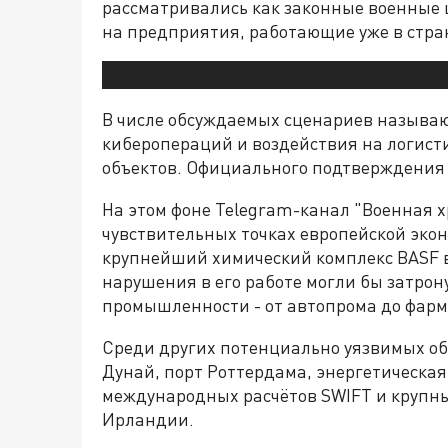
рассматривались как законные военные ц
на предприятия, работающие уже в стра
В числе обсуждаемых сценариев называю
киберопераций и воздействия на логист
объектов. Официального подтверждения 
На этом фоне Telegram-канал "Военная х
чувствительных точках европейской эко
крупнейший химический комплекс BASF в
нарушения в его работе могли бы затрон
промышленности - от автопрома до фар
Среди других потенциально уязвимых об
Дунай, порт Роттердама, энергетическа
международных расчётов SWIFT и крупн
Ирландии.