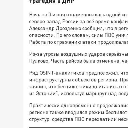
трагедия в ДНР
Ночь на 3 июня ознаменовалась одной и
северо-запад России за всё время конфл
Александр Дрозденко сообщил, что в ре
опасности. По его словам, силы ПВО уни
Работа по отражению атаки продолжалась
Из-за угрозы воздушных ударов серьёзн
Пулково. Часть рейсов была отменена, ч
Ряд OSINT-аналитиков предположил, что
инфраструктурных объектов региона. При
заявил, что беспилотники двигались со 
из Эстонии", используя маршрут над вод
Практически одновременно продолжались
регионе также вводился режим беспило
структур, средства ПВО перехватили нес