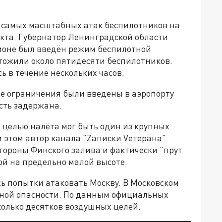
з самых масштабных атак беспилотников на
икта. Губернатор Ленинградской области
гионе был введён режим беспилотной
чтожили около пятидесяти беспилотников.
 в течение нескольких часов.
ые ограничения были введены в аэропорту
асть задержана.
 целью налёта мог быть один из крупных
 этом автор канала "Zаписки Vетерана"
стороны Финского залива и фактически "прут
ой на предельно малой высоте.
 попытки атаковать Москву. В Московском
тной опасности. По данным официальных
колько десятков воздушных целей.