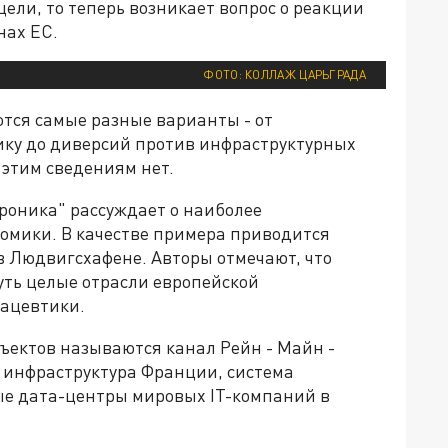
ели, то теперь возникает вопрос о реакции
нах ЕС.
ФОТО: КОЛЛАЖ ЦАРЬГРАДА
тся самые разные варианты - от
ику до диверсий против инфраструктурных
этим сведениям нет.
роника" рассуждает о наиболее
номики. В качестве примера приводится
 Людвигсхафене. Авторы отмечают, что
уть целые отрасли европейской
мацевтики.
ъектов называются канал Рейн - Майн -
я инфраструктура Франции, система
ые дата-центры мировых IT-компаний в