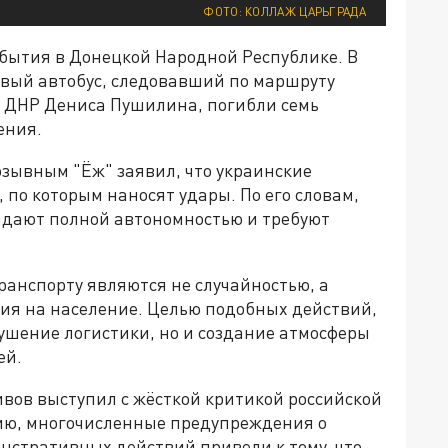
ФОТО: КОЛЛАЖ ЦАРЬГРАДА
бытия в Донецкой Народной Республике. В
вый автобус, следовавший по маршруту
ы ДНР Дениса Пушилина, погибли семь
ения.
зывным "Ёж" заявил, что украинские
 по которым наносят удары. По его словам,
адают полной автономностью и требуют
транспорту являются не случайностью, а
ния на население. Целью подобных действий,
рушение логистики, но и создание атмосферы
ей.
вов выступил с жёсткой критикой российской
ию, многочисленные предупреждения о
нстративных действий привели к тому, что