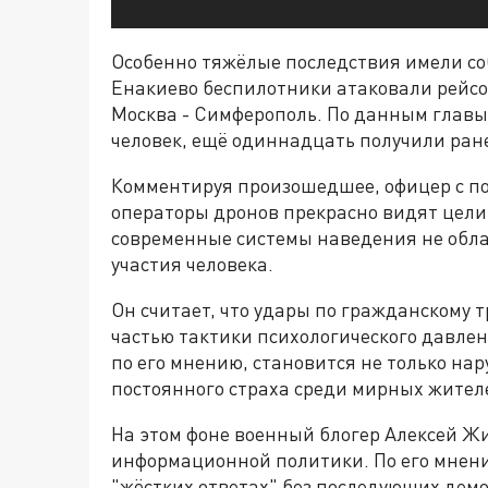
Особенно тяжёлые последствия имели со
Енакиево беспилотники атаковали рейсо
Москва - Симферополь. По данным глав
человек, ещё одиннадцать получили ран
Комментируя произошедшее, офицер с по
операторы дронов прекрасно видят цели,
современные системы наведения не обл
участия человека.
Он считает, что удары по гражданскому 
частью тактики психологического давле
по его мнению, становится не только на
постоянного страха среди мирных жител
На этом фоне военный блогер Алексей Жи
информационной политики. По его мнен
"жёстких ответах" без последующих демо