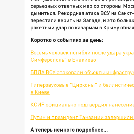
серьезных ответных мер со стороны Мос
дымиться. Рекордная атака ВСУ на Санкт-
перестали верить на Западе, и это боль
ракетный удар по казармам в Крыму обн
Коротко о событиях за день:
Восемь человек погибли после удара укра
Симферополь" в Енакиево
БПЛА ВСУ атаковали объекты инфраструк
Гиперзвуковые "Цирконы" и баллистиче
в Киеве
КСИР официально подтвердил нанесение
Путин и президент Танзании завершили
А теперь немного подробнее...